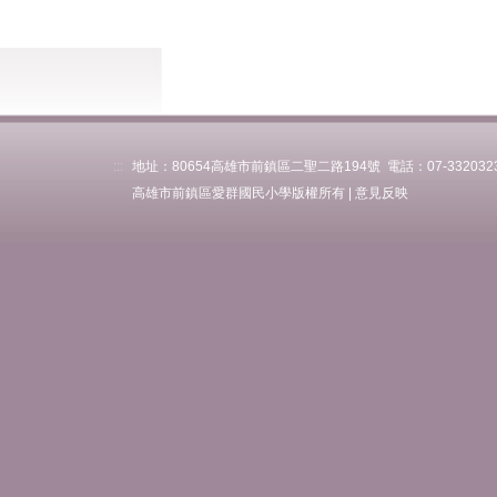
處室公告(幼兒園)
人事會計
財務報表公告(新)
研習比賽
:::
地址：80654高雄市前鎮區二聖二路194號 電話：07-3320323 傳
高雄市前鎮區愛群國民小學版權所有 |
意見反映
公開授課
課程計畫
活動集錦
服務團隊
愛群志工團
學生專區
親師園地
營養午餐