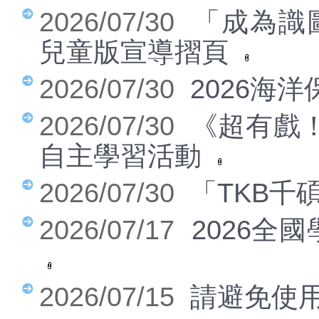
2026/07/30
「成為識
處室公告(幼兒園)
兒童版宣導摺頁
人事會計
財務報表公告(新)
2026/07/30
2026海
研習比賽
2026/07/30
《超有戲
公開授課
自主學習活動
課程計畫
活動集錦
2026/07/30
「TKB千
服務團隊
2026/07/17
2026全
愛群志工團
學生專區
2026/07/15
請避免使
親師園地
營養午餐