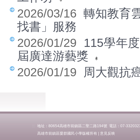
2026/03/16
轉知教育雲
找書」服務
2026/01/29
115學年
屆廣達游藝獎
2026/01/19
周大觀抗
高雄市雙語數位學
習中心軟體採購
LoiLoNote
:::
地址：80654高雄市前鎮區二聖二路194號 電話：07-3320323 傳
高雄市前鎮區愛群國民小學版權所有 |
意見反映