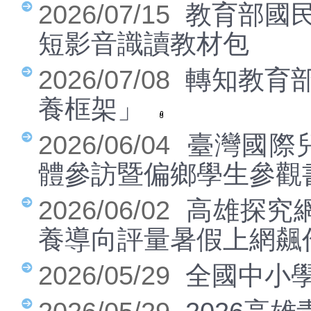
2026/07/15
教育部國民
網管專區
短影音識讀教材包
無線網路
2026/07/08
轉知教育部
OPEN ID服務
養框架」
OpenId密碼變更
教育部go服務
2026/06/04
臺灣國際
體參訪暨偏鄉學生參觀
2026/06/02
高雄探究網
養導向評量暑假上網飆
2026/05/29
全國中小