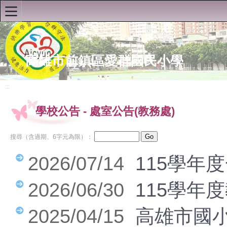
:::
首頁
高雄市前鎮區愛群國民小學
:::
認識愛群
學校公告
-
處室公告(教務處)
學校公告
搜尋（含過期、6字元為限）：
榮譽榜
2026/07/14
115學年
處室公告(教務處)
處室公告(學務處)
2026/06/30
115學年
處室公告(總務處)
2025/04/15
高雄市國
處室公告(輔導處)