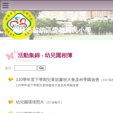
:::
首頁
高雄市前鎮區愛群國民小學
:::
認識愛群
活動集錦
-
幼兒園相簿
學校公告
搜尋：
公開授課
110學年度下學期兒童節慶祝大會及科學園遊會
（134 
課程計畫
110學年度下學期兒童節慶祝大會及科學園遊會
活動集錦
幼兒園相簿
幼兒園環境照片
（23 張相片）
活動集錦