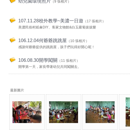
幼兒園環境照片
（9 張相片）
服務團隊
愛群志工團
107.11.28校外教學~美濃一日遊
（17 張相片）
美濃民俗村紙傘DIY、客家文物館&白玉蘿蔔拔拔樂
學生專區
106.12.04何爺爺跳跳屋
親師園地
（10 張相片）
感謝何爺爺提供的跳跳屋，孩子們玩得好開心呢！
營養午餐
106.08.30開學闖關
（11 張相片）
網管專區
開學第一天，家長帶著幼兒共同闖關去。
無線網路
OPEN ID服務
最新圖片
OpenId密碼變更
教育部go服務